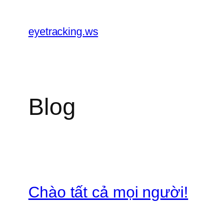
Chuyển
đến
eyetracking.ws
phần
nội
dung
Blog
Chào tất cả mọi người!